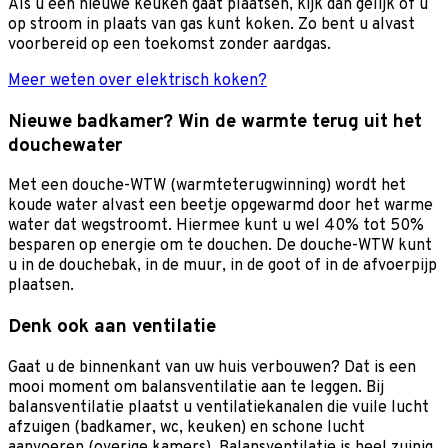
Als u een nieuwe keuken gaat plaatsen, kijk dan gelijk of u
op stroom in plaats van gas kunt koken. Zo bent u alvast
voorbereid op een toekomst zonder aardgas.
Meer weten over elektrisch koken?
Nieuwe badkamer? Win de warmte terug uit het
douchewater
Met een douche-WTW (warmteterugwinning) wordt het
koude water alvast een beetje opgewarmd door het warme
water dat wegstroomt. Hiermee kunt u wel 40% tot 50%
besparen op energie om te douchen. De douche-WTW kunt
u in de douchebak, in de muur, in de goot of in de afvoerpijp
plaatsen.
Denk ook aan ventilatie
Gaat u de binnenkant van uw huis verbouwen? Dat is een
mooi moment om balansventilatie aan te leggen. Bij
balansventilatie plaatst u ventilatiekanalen die vuile lucht
afzuigen (badkamer, wc, keuken) en schone lucht
aanvoeren (overige kamers). Balansventilatie is heel zuinig,