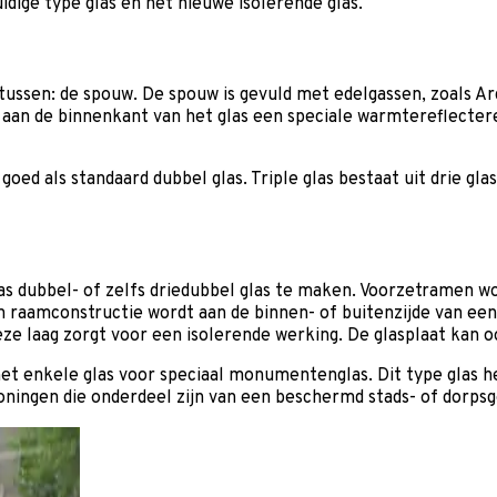
idige type glas en het nieuwe isolerende glas.
rtussen: de spouw. De spouw is gevuld met edelgassen, zoals 
 aan de binnenkant van het glas een speciale warmtereflectere
oed als standaard dubbel glas. Triple glas bestaat uit drie gla
as dubbel- of zelfs driedubbel glas te maken. Voorzetramen 
en raamconstructie wordt aan de binnen- of buitenzijde van e
e laag zorgt voor een isolerende werking. De glasplaat kan oo
t enkele glas voor speciaal monumentenglas. Dit type glas heef
ngen die onderdeel zijn van een beschermd stads- of dorpsg