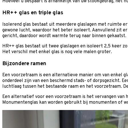
Hoeveel u bespaart is afhankelijk van uw stookgedrag, het hu
HR++ glas en triple glas
Isolerend glas bestaat uit meerdere glaslagen met ruimte e
gewone lucht, waardoor het beter isoleert. Aanvullend zit er
gericht, daardoor wordt warmte terug naar binnen gekaatst.
HR++ glas bestaat uit twee glaslagen en isoleert 2,5 keer zo g
Het verschil met enkel glas is nog vele malen groter.
Bijzondere ramen
Een voorzetraam is een alternatieve manier om van enkel gl
onderdeel zijn van een beschermd stads- of dorpsgezicht. E
luchtlaag tussen het bestaande raam en het voorzetraam. Dez
Een alternatief voor een voorzetraam is het vervangen van he
Monumentenglas kan worden gebruikt bij monumenten of woni