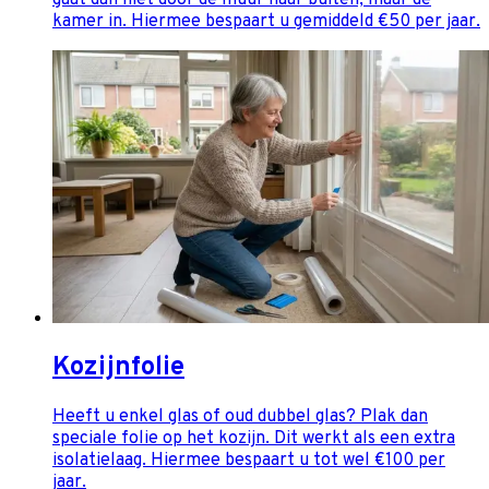
gaat dan niet door de muur naar buiten, maar de
kamer in. Hiermee bespaart u gemiddeld €50 per jaar.
Kozijnfolie
Heeft u enkel glas of oud dubbel glas? Plak dan
speciale folie op het kozijn. Dit werkt als een extra
isolatielaag. Hiermee bespaart u tot wel €100 per
jaar.