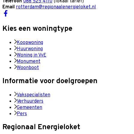
Telefoon
088 525 4110
(lokaal tarief)
Email
rotterdam@regionaalenergieloket.nl
Kies een woningtype
Koopwoning
Huurwoning
Woning in VvE
Monument
Woonboot
Informatie voor doelgroepen
Vakspecialisten
Verhuurders
Gemeenten
Pers
Regionaal Energieloket