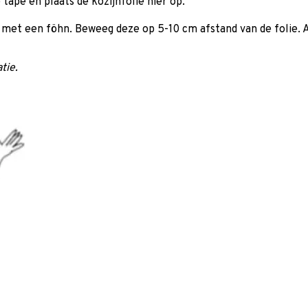
tape en plaats de kozijnfolie hier op.
n met een föhn. Beweeg deze op 5-10 cm afstand van de folie. Al
tie.