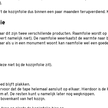
).
t de kozijnfolie dus binnen een paar maanden terugverdiend. K
ie
aar dit zijn twee verschillende producten. Raamfolie wordt op
 isoleert namelijk niet). De raamfolie weerkaatst de warmte naar
Maar als u in een monument woont kan raamfolie wel een goede
ze niet bij de kozijnfolie zit).
ed blijft plakken.
voor dat de tape helemaal aansluit op elkaar. Hierdoor is de k
im af. De resten kunt u namelijk later nog wegknippen.
 bovenkant van het kozijn.