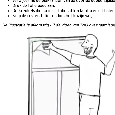
Verwijder nu de plakranden van de overige dubbelzijdige 
Druk de folie goed aan.
De kreukels die nu in de folie zitten kunt u er uit hale
Knip de resten folie rondom het kozijn weg.
De illustratie is afkomstig uit de video van TNO over raamisola